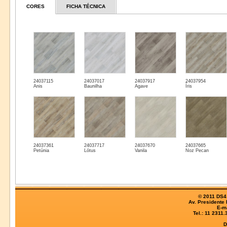
CORES
FICHA TÉCNICA
24037115
24037017
24037917
24037954
Anis
Baunilha
Agave
Íris
24037361
24037717
24037670
24037665
Petúnia
Lótus
Vanila
Noz Pecan
© 2011 DS4 
Av. Presidente
E-m
Tel.: 11 2311
D