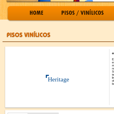
e
E
e
m
r
S
t
Heritage
l
o
b